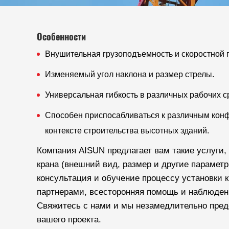
Особенности
Продукция
Башенные Краны
Башенный Кран С 
Внушительная грузоподъемность и скоростной 
L5016-10
Изменяемый угол наклона и размер стрелы.
БАШЕННЫЙ КРАН С 
Универсальная гибкость в различных рабочих с
КРАН С ПОДЪЕМНОЙ СТРЕЛОЙ
Способен приспосабливаться к различным конф
контексте строительства высотных зданий.
Компания AISUN предлагает вам такие услуги,
крана (внешний вид, размер и другие параметр
консультация и обучение процессу установки 
партнерами, всесторонняя помощь и наблюден
Свяжитесь с нами и мы незамедлительно пред
вашего проекта.