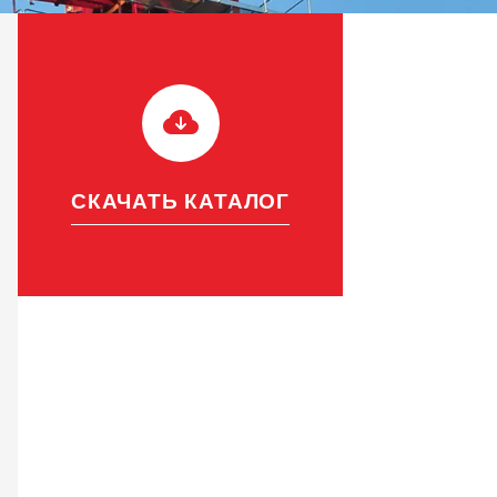
лина стрелы: 50 м
СКАЧАТЬ КАТАЛОГ
акс. грузоподъемност: 10 т
агрузка на конец стрелы: 1.6 т