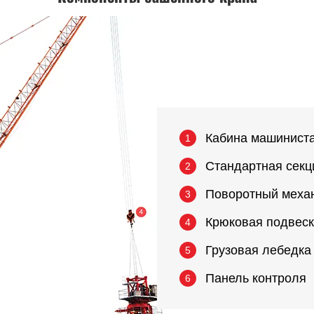
Кабина машинист
1
Стандартная секц
2
Поворотный меха
3
Крюковая подвес
4
Грузовая лебедка
5
Панель контроля
6