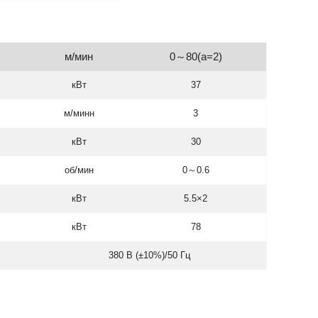
м/мин
0～80(a=2)
кВт
37
м/минн
3
кВт
30
об/мин
0～0.6
кВт
5.5×2
кВт
78
380 В (±10%)/50 Гц