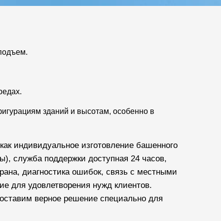
L5016-10
Маховой Стрелой
подъем.
Д
МАХОВОЙ СТРЕЛОЙ
редах.
М
игурациям зданий и высотам, особенно в
Н
 как индивидуальное изготовление башенного
ы), служба поддержки доступная 24 часов,
крана, диагностика ошибок, связь с местными
ие для удовлетворения нужд клиентов.
оставим верное решение специально для