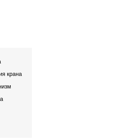
а
ия крана
низм
ка