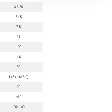
3.6-50
51.5
7.5
21
100
1.6
50
L46 (1.6×3.0)
20
≤12
-20~+40