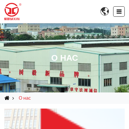

О НАС
О нас