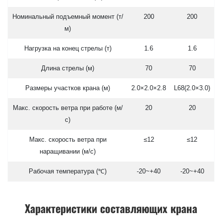
Номинальный подъемный момент (т/
200
200
м)
Нагрузка на конец стрелы (т)
1.6
1.6
Длина стрелы (м)
70
70
Размеры участков крана (м)
2.0×2.0×2.8
L68(2.0×3.0)
Макс. скорость ветра при работе (м/
20
20
с)
Макс. скорость ветра при
≤12
≤12
наращивании (м/с)
Рабочая температура (℃)
-20~+40
-20~+40
Характеристики составляющих крана