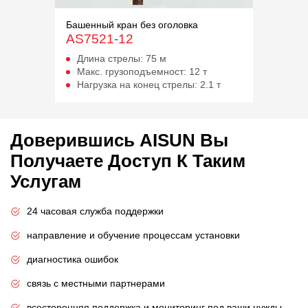
Башенный кран без оголовка
Баш
AS7521-12
AS
Длина стрелы:
75 м
Д
Макс. грузоподъемност:
12 т
М
Нагрузка на конец стрелы:
2.1 т
Н
Доверившись AISUN Вы
Получаете Доступ К Таким
Услугам
24 часовая служба поддержки
направление и обучение процессам установки
диагностика ошибок
связь с местными партнерами
всесторонняя поддержка и мониторинг под ваши нужды