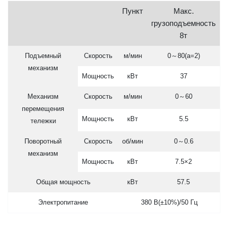
Пункт
Макс.
грузоподъемность
8т
Подъемный
Скорость
м/мин
0～80(a=2)
механизм
Мощность
кВт
37
Механизм
Скорость
м/мин
0～60
перемещения
Мощность
кВт
5.5
тележки
Поворотный
Скорость
об/мин
0～0.6
механизм
Мощность
кВт
7.5×2
Общая мощность
кВт
57.5
Электропитание
380 В(±10%)/50 Гц