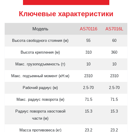
Ключевые характеристики
Модель
AS70116
AS7016L
Высота свободного стояния (м)
55
60
Высота крепления (м)
310
360
Макс. грузоподъемность (т)
10
10
Макс. подъемный момент (кН.м)
2310
2310
Рабочий радиус (м)
2.5-70
2.5-70
Макс. радиус поворота (м)
71.5
71.5
Радиус поворота хвостовой
15.3
15.3
части (м)
Масса противовеса (кг)
23.2
23.2